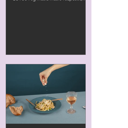
smušenky rozmixovat a smícht s...