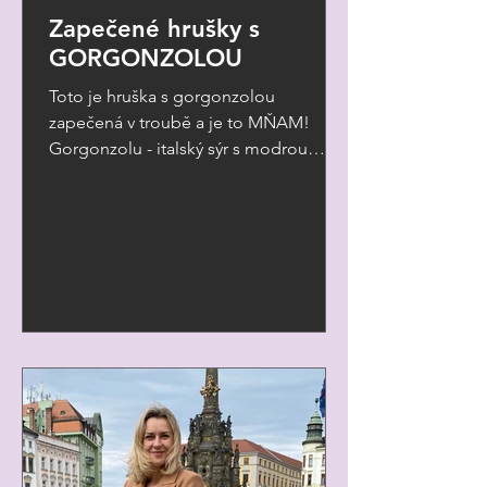
Zapečené hrušky s
GORGONZOLOU
Toto je hruška s gorgonzolou
zapečená v troubě a je to MŇAM!
Gorgonzolu - italský sýr s modrou
plísní - naprosto miluju a kombinace
s...