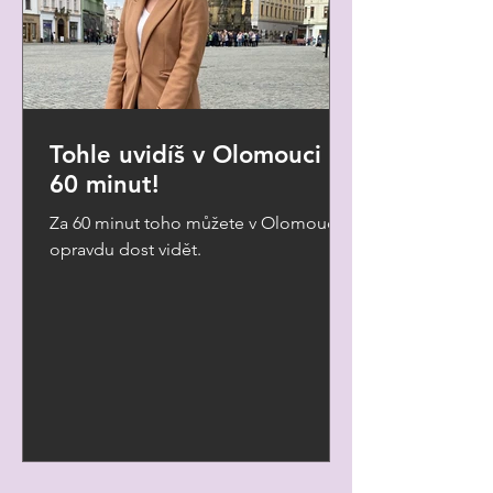
Tohle uvidíš v Olomouci za
60 minut!
Za 60 minut toho můžete v Olomouci
opravdu dost vidět.