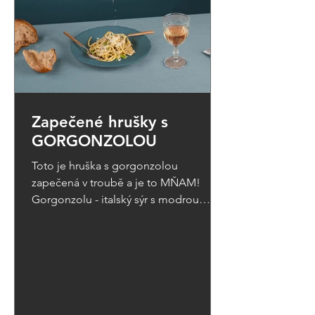
Zapečené hrušky s
GORGONZOLOU
Toto je hruška s gorgonzolou
zapečená v troubě a je to MŇAM!
Gorgonzolu - italský sýr s modrou
plísní - naprosto miluju a kombinace
s...