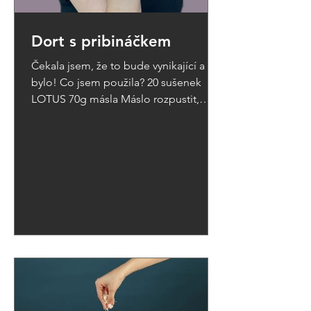
Dort s pribináčkem
Čekala jsem, že to bude vynikající a
bylo! Co jsem použila? 20 sušenek
LOTUS 70g másla Máslo rozpustit,
smušenky rozmixovat a smícht s...