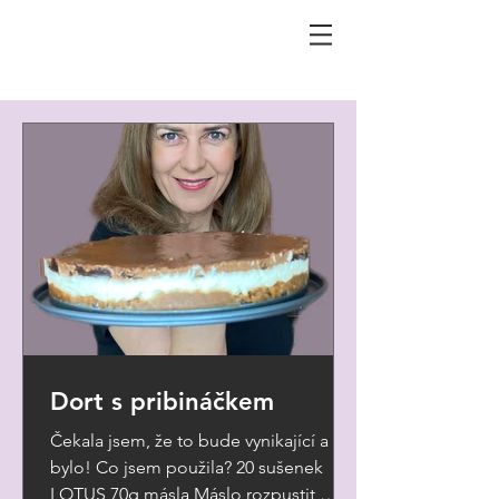
Dort s pribináčkem
Čekala jsem, že to bude vynikající a
bylo! Co jsem použila? 20 sušenek
LOTUS 70g másla Máslo rozpustit,