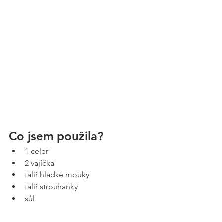
Co jsem použila? 
1 celer 
2 vajíčka 
talíř hladké mouky
talíř strouhanky 
sůl 