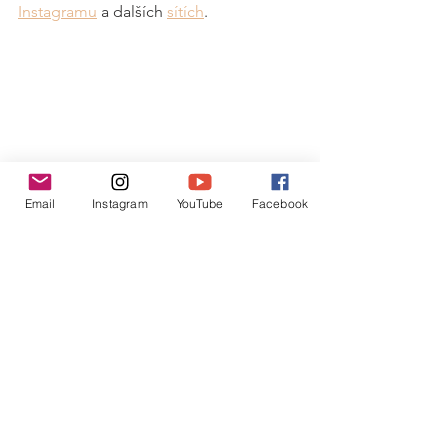
Instagramu
 a dalších 
sítích
. 
Email
Instagram
YouTube
Facebook
vaření
je to mňam
Helena Šulcová
celer
Jídlo