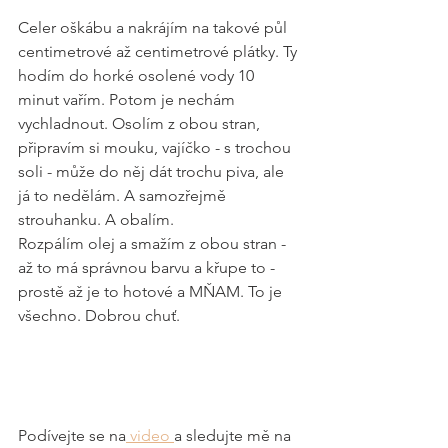
Celer oškábu a nakrájím na takové půl 
centimetrové až centimetrové plátky. Ty 
hodím do horké osolené vody 10 
minut vařím. Potom je nechám 
vychladnout. Osolím z obou stran, 
připravím si mouku, vajíčko - s trochou 
soli - může do něj dát trochu piva, ale 
já to nedělám. A samozřejmě 
strouhanku. A obalím. 
Rozpálím olej a smažím z obou stran - 
až to má správnou barvu a křupe to - 
prostě až je to hotové a MŇAM. To je 
všechno. Dobrou chuť. 
Podívejte se na
 video 
a sledujte mě na 